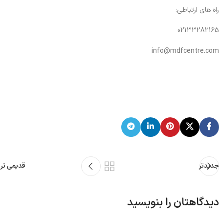
راه های ارتباطی:
02133282165
info@mdfcentre.com
جدیدتر
قدیمی تر
دیدگاهتان را بنویسید