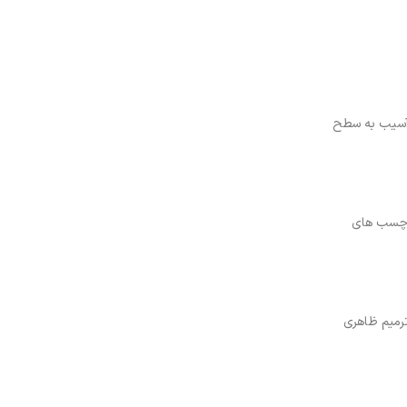
ا آسیب به سطح
 چسب‌ های
ترمیم ظاهری