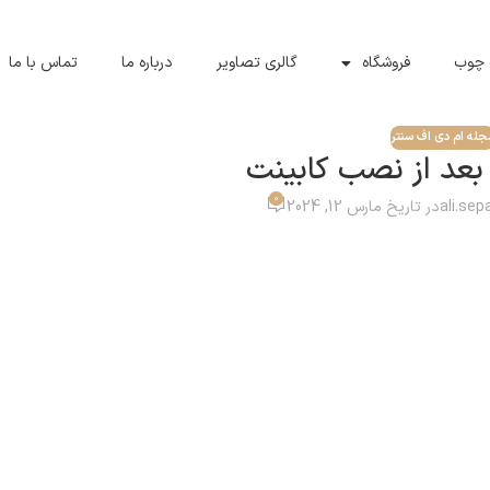
 چوب
فروشگاه
گالری تصاویر
درباره ما
تماس با ما
جله ام دی اف سنتر
بعد از نصب کابینت
0
ali.se
در تاریخ مارس 12, 2024