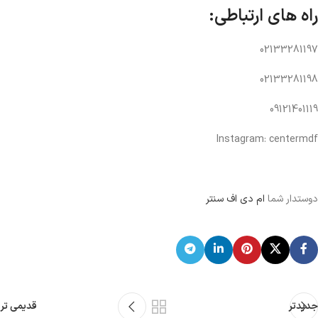
راه های ارتباطی:
02133281197
02133281198
09121401119
Instagram: centermdf
دوستدار شما
ام دی اف سنتر
جدیدتر
قدیمی تر