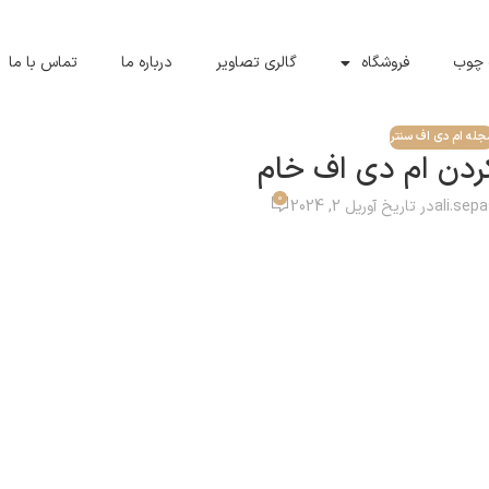
 چوب
فروشگاه
گالری تصاویر
درباره ما
تماس با ما
جله ام دی اف سنتر
دن ام دی اف خام
0
ali.sep
در تاریخ آوریل 2, 2024