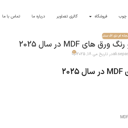
 چوب
فروشگاه
گالری تصاویر
درباره ما
تماس با ما
جله ام دی اف سنتر
ای MDF در سال 2025
0
ali.sep
در تاریخ می 18, 2025
2