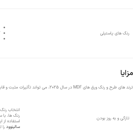
پ
ر
ص
رنگ های پاستیلی
آ
ز
ن
مزایا
ترند های طرح و رنگ ورق های MDF در سال 2025، می تواند تأثیرات مثبت و قابل توجهی را بر روی دکوراسیون داخلی آشپزخانه و فضای کلی خانه شما داشته باشد.
انتخاب رنگ 
رنگ ها، با س
تازگی و به روز بودن
استفاده از ا
سالینوود
را ا