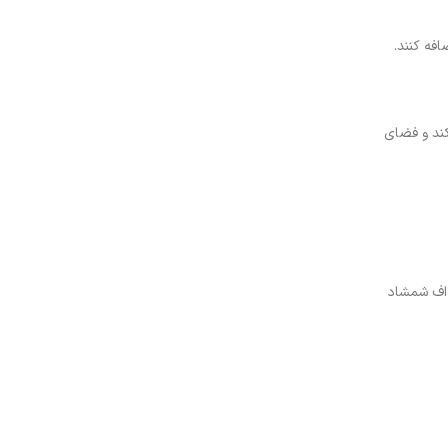
افه کنند.
کند و فضای
 اف شمشاد