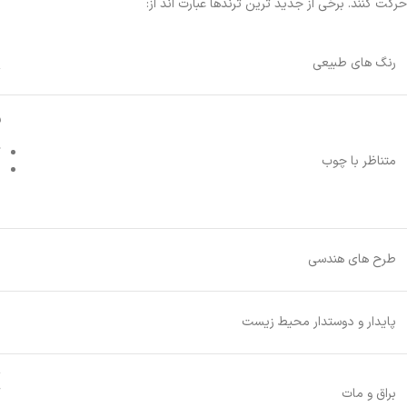
حرکت کنند. برخی از جدید ترین ترندها عبارت اند از:
ا
رنگ های طبیعی
ت
ور
گ
متناظر با چوب
ب
پ
طرح های هندسی
م
پایدار و دوستدار محیط زیست
م
ت
براق و مات
ک