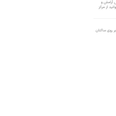
س آرامش و
انید از مرکز
ای نیز بر روی ساکنان