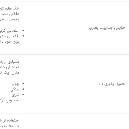
رنگ های ترن
داخلی شما کم
مناسب، به ر
افزایش جذابیت بصری
فضایی گرم و
فضایی مدرن
برای خود داش
بسیاری از رن
صاحبان خانه 
مثال، یک کاب
تطبیق پذیری بالا
چوبی
سنگی
فلزی
به خوبی ترک
استفاده از ر
با انتخاب ر