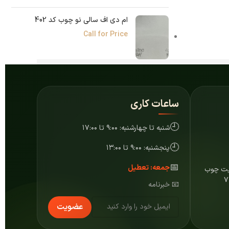
ام دی اف سالی نو چوب کد 402
Call for Price
ساعات کاری
🕘
شنبه تا چهارشنبه: ۹:۰۰ تا ۱۷:۰۰
🕘
پنجشنبه: ۹:۰۰ تا ۱۳:۰۰
📅
جمعه: تعطیل
ایت چوب
📧 خبرنامه
عضویت