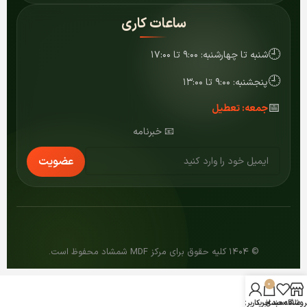
ساعات کاری
🕘
شنبه تا چهارشنبه: ۹:۰۰ تا ۱۷:۰۰
🕘
پنجشنبه: ۹:۰۰ تا ۱۳:۰۰
📅
جمعه: تعطیل
📧 خبرنامه
عضویت
© ۱۴۰۴ کلیه حقوق برای مرکز MDF شمشاد محفوظ است.
0
روشگاه
علاقه مندی
سبد خرید
حساب کاربری من