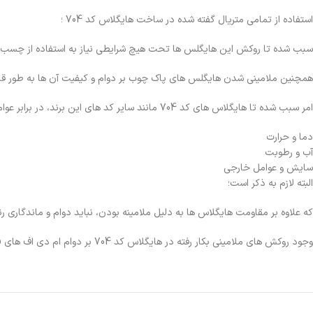
استفاده از تمامی متریال گفته شده در ساخت هایگلاس کد 704 ؛
سبب شده تا روکش این هایگلس ها تحت هیچ شرایطی نیاز به استفاده از چسب ن
همچنین ملامینی شدن هایگلس های پاک چوب بر دوام و کیفیت آن ها به طور قا
امر سبب شده تا هایگلاس های کد 704 مانند سایر کد های این برند، در برابر عواملی از جمله موارد زیر مقاوم باشند؛
دما و حرارت
آب و رطوبت
سایش و عوامل خارجی
البته لازم به ذکر است؛
که علاوه بر مقاومت هایگلاس ها به دلیل ملامینه بودن، نباید دوام و ماندگاری رنگ 
وجود روکش های ملامینی بکار رفته در هایگلاس کد 704 بر دوام ام دی اف های pakchoob بیش از پیش افزوده است.