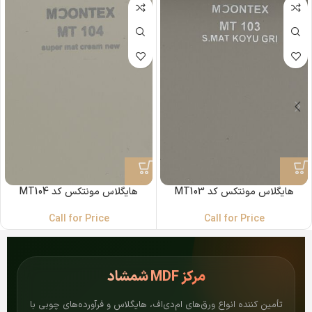
هایگلاس مونتکس کد MT103
هایگلاس مونتکس کد MT104
Call for Price
Call for Price
مرکز
MDF شمشاد
تأمین کننده انواع ورق‌های ام‌دی‌اف، هایگلاس و فرآورده‌های چوبی با