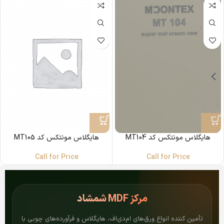
هایگلاس مونتکس کد MT104
هایگلاس مونتکس کد MT105
Call for Price
Call for Price
مرکز
MDF شمشاد
تأمین کننده انواع ورق‌های ام‌دی‌اف، هایگلاس و فرآورده‌های چوبی با