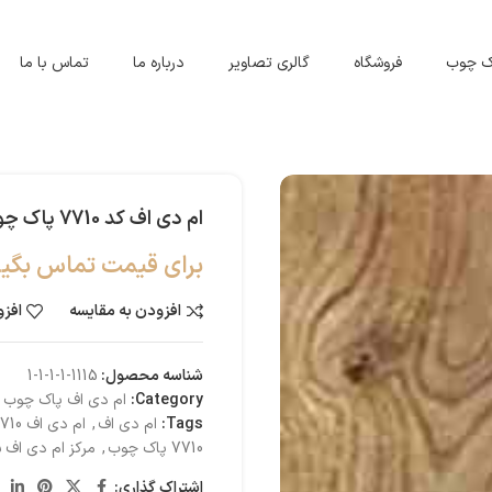
اک چوب
فروشگاه
گالری تصاویر
درباره ما
تماس با ما
ام دی اف کد 7710 پاک چوب
برای قیمت تماس بگیر
افزودن به مقایسه
افزو
شناسه محصول:
1115-1-1-1-1
Category:
ام دی اف پاک چوب
Tags:
ام دی اف
,
ام دی اف 7710
7710 پاک چوب
,
مرکز ام دی اف 
اشتراک گذاری: