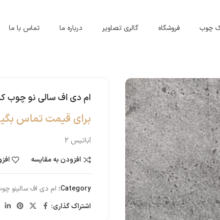
اک چوب
فروشگاه
گالری تصاویر
درباره ما
تماس با ما
ام دی اف سالی نو چوب کد 21
برای قیمت تماس بگیر
آباتیس 2
افزودن به مقایسه
افزو
Category:
ام دی اف سالینو چو
اشتراک گذاری: