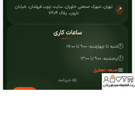
تهران، شهرک صنعتی خاوران، سایت چوب فروشان، خیابان
📍
نارون، پلاک ۷۲۰۴
ساعات کاری
🕘
شنبه تا چهارشنبه: ۹:۰۰ تا ۱۷:۰۰
🕘
پنجشنبه: ۹:۰۰ تا ۱۳:۰۰
📅
جمعه: تعطیل
0
📧 خبرنامه
روشگاه
فیلترها
علاقه مندی
سبد خرید
حساب کاربری من
عضویت
© ۱۴۰۴ کلیه حقوق برای مرکز MDF شمشاد محفوظ است.