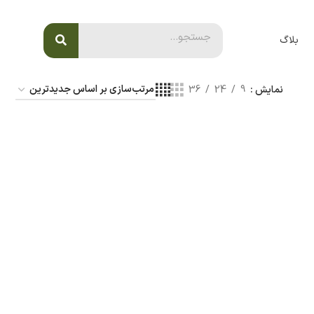
بلاگ
نمایش
9
24
36