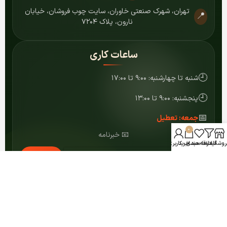
تهران، شهرک صنعتی خاوران، سایت چوب فروشان، خیابان
📍
نارون، پلاک ۷۲۰۴
ساعات کاری
🕘
شنبه تا چهارشنبه: ۹:۰۰ تا ۱۷:۰۰
🕘
پنجشنبه: ۹:۰۰ تا ۱۳:۰۰
📅
جمعه: تعطیل
0
📧 خبرنامه
روشگاه
فیلترها
علاقه مندی
سبد خرید
حساب کاربری من
عضویت
© ۱۴۰۴ کلیه حقوق برای مرکز MDF شمشاد محفوظ است.