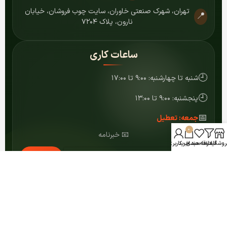
تهران، شهرک صنعتی خاوران، سایت چوب فروشان، خیابان
📍
نارون، پلاک ۷۲۰۴
ساعات کاری
🕘
شنبه تا چهارشنبه: ۹:۰۰ تا ۱۷:۰۰
🕘
پنجشنبه: ۹:۰۰ تا ۱۳:۰۰
📅
جمعه: تعطیل
0
📧 خبرنامه
روشگاه
فیلترها
علاقه مندی
سبد خرید
حساب کاربری من
عضویت
© ۱۴۰۴ کلیه حقوق برای مرکز MDF شمشاد محفوظ است.