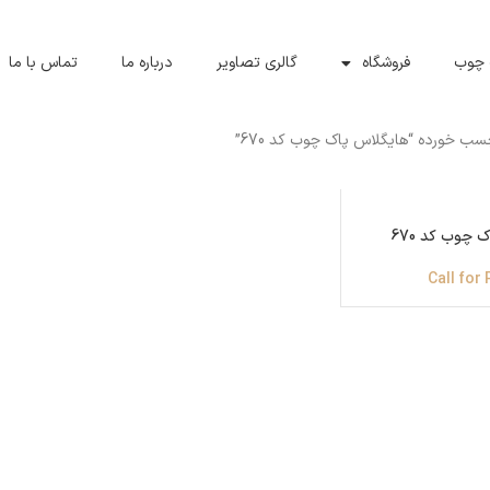
 چوب
فروشگاه
گالری تصاویر
درباره ما
تماس با ما
 خورده “هایگلاس پاک چوب کد 670”
 چوب کد 670
Call for 