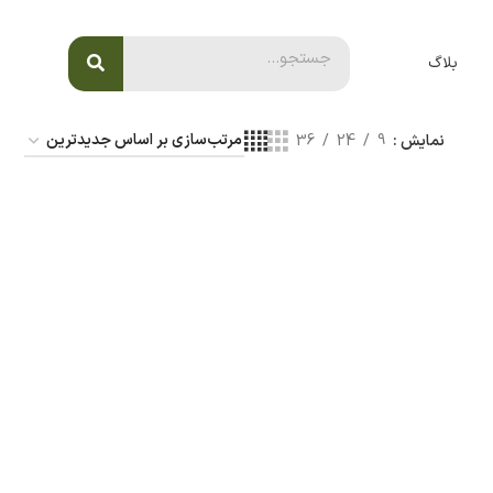
بلاگ
نمایش
9
24
36