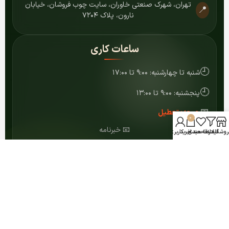
تهران، شهرک صنعتی خاوران، سایت چوب فروشان، خیابان
📍
نارون، پلاک ۷۲۰۴
ساعات کاری
🕘
شنبه تا چهارشنبه: ۹:۰۰ تا ۱۷:۰۰
🕘
پنجشنبه: ۹:۰۰ تا ۱۳:۰۰
📅
جمعه: تعطیل
0
📧 خبرنامه
روشگاه
فیلترها
علاقه مندی
سبد خرید
حساب کاربری من
عضویت
© ۱۴۰۴ کلیه حقوق برای مرکز MDF شمشاد محفوظ است.