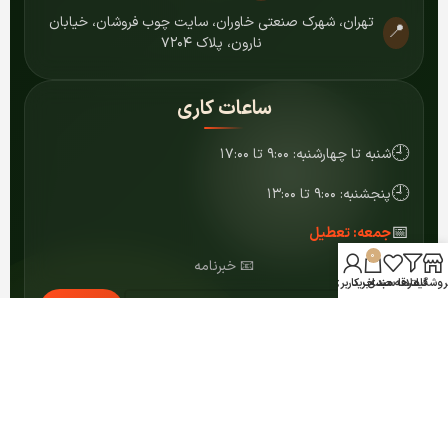
تهران، شهرک صنعتی خاوران، سایت چوب فروشان، خیابان
📍
نارون، پلاک ۷۲۰۴
ساعات کاری
🕘
شنبه تا چهارشنبه: ۹:۰۰ تا ۱۷:۰۰
🕘
پنجشنبه: ۹:۰۰ تا ۱۳:۰۰
📅
جمعه: تعطیل
0
📧 خبرنامه
روشگاه
فیلترها
علاقه مندی
سبد خرید
حساب کاربری من
عضویت
© ۱۴۰۴ کلیه حقوق برای مرکز MDF شمشاد محفوظ است.