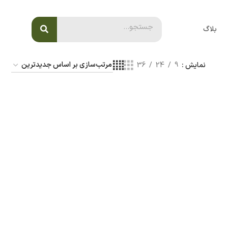
بلاگ
نمایش
9
24
36