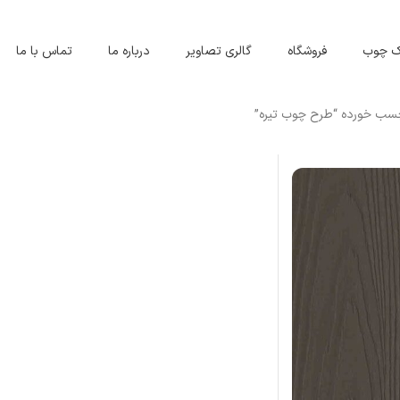
اک چوب
فروشگاه
گالری تصاویر
درباره ما
تماس با ما
ب خورده “طرح چوب تیره”