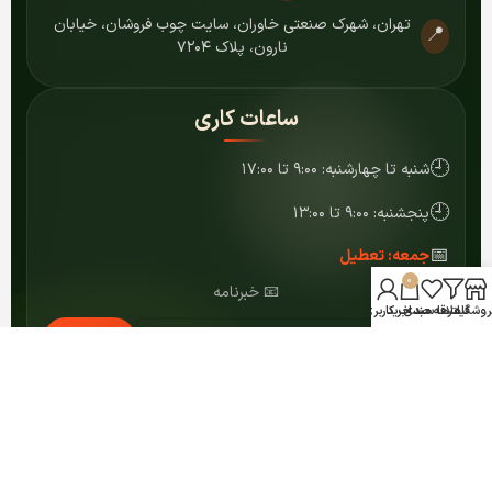
تهران، شهرک صنعتی خاوران، سایت چوب فروشان، خیابان
📍
نارون، پلاک ۷۲۰۴
ساعات کاری
🕘
شنبه تا چهارشنبه: ۹:۰۰ تا ۱۷:۰۰
🕘
پنجشنبه: ۹:۰۰ تا ۱۳:۰۰
📅
جمعه: تعطیل
0
📧 خبرنامه
روشگاه
فیلترها
علاقه مندی
سبد خرید
حساب کاربری من
عضویت
© ۱۴۰۴ کلیه حقوق برای مرکز MDF شمشاد محفوظ است.