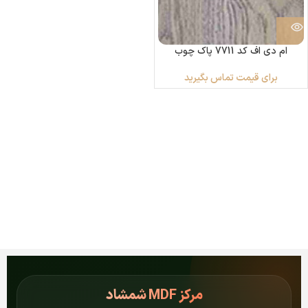
ام دی اف کد 7711 پاک چوب
برای قیمت تماس بگیرید
مرکز
MDF شمشاد