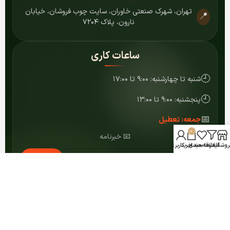
تهران، شهرک صنعتی خاوران، سایت چوب فروشان، خیابان
📍
نارون، پلاک ۷۲۰۴
ساعات کاری
🕘
شنبه تا چهارشنبه: ۹:۰۰ تا ۱۷:۰۰
🕘
پنجشنبه: ۹:۰۰ تا ۱۳:۰۰
📅
جمعه: تعطیل
0
📧 خبرنامه
روشگاه
فیلترها
علاقه مندی
سبد خرید
حساب کاربری من
عضویت
© ۱۴۰۴ کلیه حقوق برای مرکز MDF شمشاد محفوظ است.