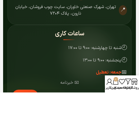
تهران، شهرک صنعتی خاوران، سایت چوب فروشان، خیابان
📍
نارون، پلاک ۷۲۰۴
ساعات کاری
🕘
شنبه تا چهارشنبه: ۹:۰۰ تا ۱۷:۰۰
🕘
پنجشنبه: ۹:۰۰ تا ۱۳:۰۰
📅
جمعه: تعطیل
0
📧 خبرنامه
روشگاه
فیلترها
علاقه مندی
سبد خرید
حساب کاربری من
عضویت
© ۱۴۰۴ کلیه حقوق برای مرکز MDF شمشاد محفوظ است.