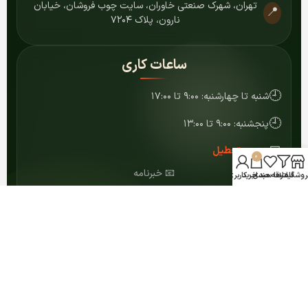
تهران، شهرک صنعتی خاوران، سایت چوب فروشان، خیابان
📍
نارون، پلاک ۷۲۰۴
ساعات کاری
🕘
شنبه تا چهارشنبه: ۹:۰۰ تا ۱۷:۰۰
🕘
پنجشنبه: ۹:۰۰ تا ۱۳:۰۰
📅
جمعه: تعطیل
0
📧 خبرنامه
روشگاه
فیلترها
علاقه مندی
سبد خرید
حساب کاربری من
عضویت
© ۱۴۰۴ کلیه حقوق برای مرکز MDF شمشاد محفوظ است.