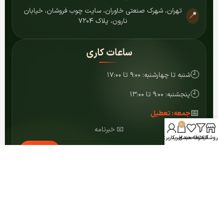
تهران، شهرک صنعتی خاوران، سایت چوب فروشان، خیابان
📍
نارون، پلاک ۷۲۰۴
ساعات کاری
🕘
شنبه تا چهارشنبه: ۹:۰۰ تا ۱۷:۰۰
🕘
پنجشنبه: ۹:۰۰ تا ۱۳:۰۰
📅
جمعه: تعطیل
0
📧 خبرنامه
روشگاه
فیلترها
علاقه مندی
سبد خرید
حساب کاربری من
عضویت
© ۱۴۰۴ کلیه حقوق برای مرکز MDF شمشاد محفوظ است.