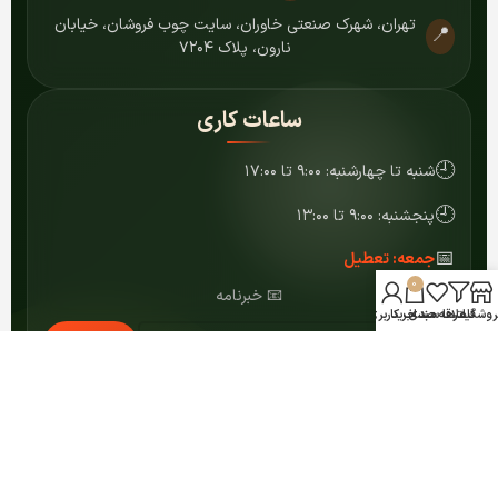
تهران، شهرک صنعتی خاوران، سایت چوب فروشان، خیابان
📍
نارون، پلاک ۷۲۰۴
ساعات کاری
🕘
شنبه تا چهارشنبه: ۹:۰۰ تا ۱۷:۰۰
🕘
پنجشنبه: ۹:۰۰ تا ۱۳:۰۰
📅
جمعه: تعطیل
0
📧 خبرنامه
روشگاه
فیلترها
علاقه مندی
سبد خرید
حساب کاربری من
عضویت
© ۱۴۰۴ کلیه حقوق برای مرکز MDF شمشاد محفوظ است.