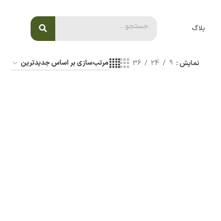
بلاگ
نمایش
9
24
36