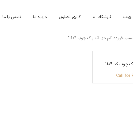
 چوب
فروشگاه
گالری تصاویر
درباره ما
تماس با ما
 خورده “ام دی اف پاک چوب 1109”
 چوب کد 1109
Call for 