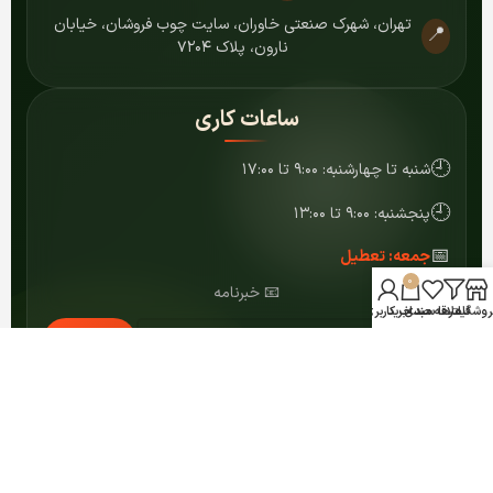
تهران، شهرک صنعتی خاوران، سایت چوب فروشان، خیابان
📍
نارون، پلاک ۷۲۰۴
ساعات کاری
🕘
شنبه تا چهارشنبه: ۹:۰۰ تا ۱۷:۰۰
🕘
پنجشنبه: ۹:۰۰ تا ۱۳:۰۰
📅
جمعه: تعطیل
0
📧 خبرنامه
روشگاه
فیلترها
علاقه مندی
سبد خرید
حساب کاربری من
عضویت
© ۱۴۰۴ کلیه حقوق برای مرکز MDF شمشاد محفوظ است.