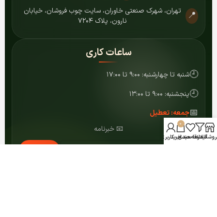
تهران، شهرک صنعتی خاوران، سایت چوب فروشان، خیابان
📍
نارون، پلاک ۷۲۰۴
ساعات کاری
🕘
شنبه تا چهارشنبه: ۹:۰۰ تا ۱۷:۰۰
🕘
پنجشنبه: ۹:۰۰ تا ۱۳:۰۰
📅
جمعه: تعطیل
0
📧 خبرنامه
روشگاه
فیلترها
علاقه مندی
سبد خرید
حساب کاربری من
عضویت
© ۱۴۰۴ کلیه حقوق برای مرکز MDF شمشاد محفوظ است.