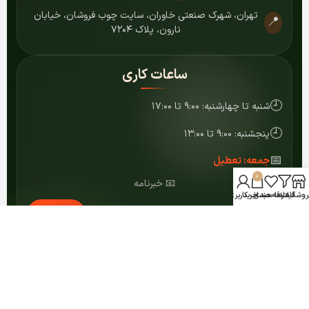
تهران، شهرک صنعتی خاوران، سایت چوب فروشان، خیابان
📍
نارون، پلاک ۷۲۰۴
ساعات کاری
🕘
شنبه تا چهارشنبه: ۹:۰۰ تا ۱۷:۰۰
🕘
پنجشنبه: ۹:۰۰ تا ۱۳:۰۰
📅
جمعه: تعطیل
0
📧 خبرنامه
روشگاه
فیلترها
علاقه مندی
سبد خرید
حساب کاربری من
عضویت
© ۱۴۰۴ کلیه حقوق برای مرکز MDF شمشاد محفوظ است.