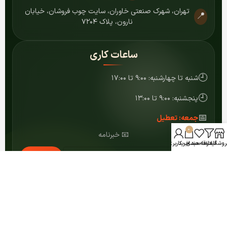
تهران، شهرک صنعتی خاوران، سایت چوب فروشان، خیابان
📍
نارون، پلاک ۷۲۰۴
ساعات کاری
🕘
شنبه تا چهارشنبه: ۹:۰۰ تا ۱۷:۰۰
🕘
پنجشنبه: ۹:۰۰ تا ۱۳:۰۰
📅
جمعه: تعطیل
0
📧 خبرنامه
روشگاه
فیلترها
علاقه مندی
سبد خرید
حساب کاربری من
عضویت
© ۱۴۰۴ کلیه حقوق برای مرکز MDF شمشاد محفوظ است.