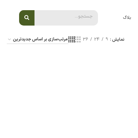
بلاگ
نمایش
9
24
36