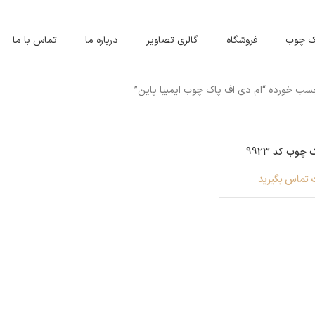
اک چوب
فروشگاه
گالری تصاویر
درباره ما
تماس با ما
ب خورده “ام دی اف پاک چوب ایمبیا پاین”
چوب کد 9923
 تماس بگیرید