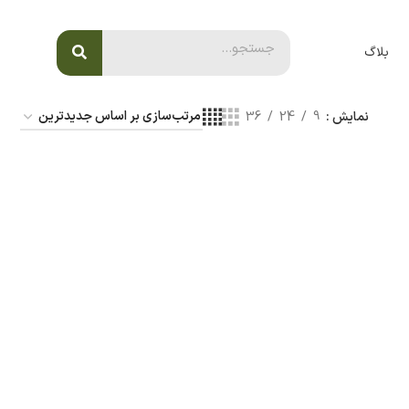
بلاگ
نمایش
9
24
36