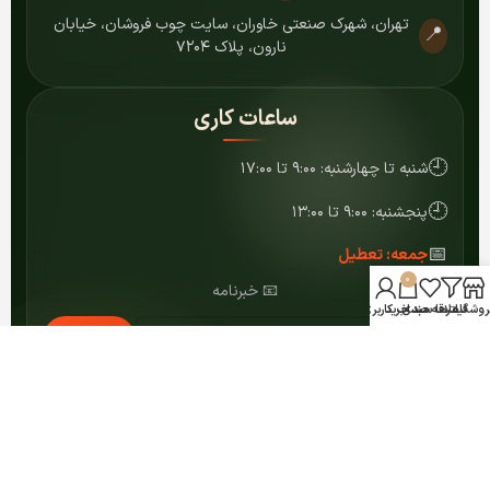
تهران، شهرک صنعتی خاوران، سایت چوب فروشان، خیابان
📍
نارون، پلاک ۷۲۰۴
ساعات کاری
🕘
شنبه تا چهارشنبه: ۹:۰۰ تا ۱۷:۰۰
🕘
پنجشنبه: ۹:۰۰ تا ۱۳:۰۰
📅
جمعه: تعطیل
0
📧 خبرنامه
روشگاه
فیلترها
علاقه مندی
سبد خرید
حساب کاربری من
عضویت
© ۱۴۰۴ کلیه حقوق برای مرکز MDF شمشاد محفوظ است.