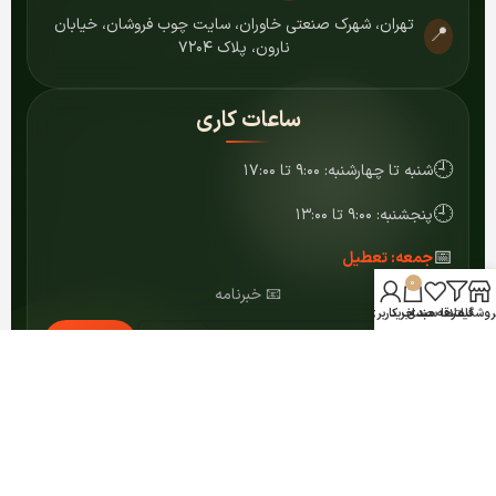
تهران، شهرک صنعتی خاوران، سایت چوب فروشان، خیابان
📍
نارون، پلاک ۷۲۰۴
ساعات کاری
🕘
شنبه تا چهارشنبه: ۹:۰۰ تا ۱۷:۰۰
🕘
پنجشنبه: ۹:۰۰ تا ۱۳:۰۰
📅
جمعه: تعطیل
0
📧 خبرنامه
روشگاه
فیلترها
علاقه مندی
سبد خرید
حساب کاربری من
عضویت
© ۱۴۰۴ کلیه حقوق برای مرکز MDF شمشاد محفوظ است.