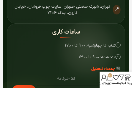
تهران، شهرک صنعتی خاوران، سایت چوب فروشان، خیابان
📍
نارون، پلاک ۷۲۰۴
ساعات کاری
🕘
شنبه تا چهارشنبه: ۹:۰۰ تا ۱۷:۰۰
🕘
پنجشنبه: ۹:۰۰ تا ۱۳:۰۰
📅
جمعه: تعطیل
0
📧 خبرنامه
روشگاه
فیلترها
علاقه مندی
سبد خرید
حساب کاربری من
عضویت
© ۱۴۰۴ کلیه حقوق برای مرکز MDF شمشاد محفوظ است.