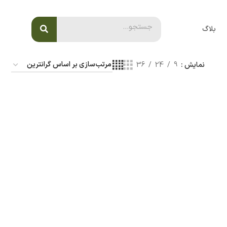
بلاگ
نمایش
9
24
36