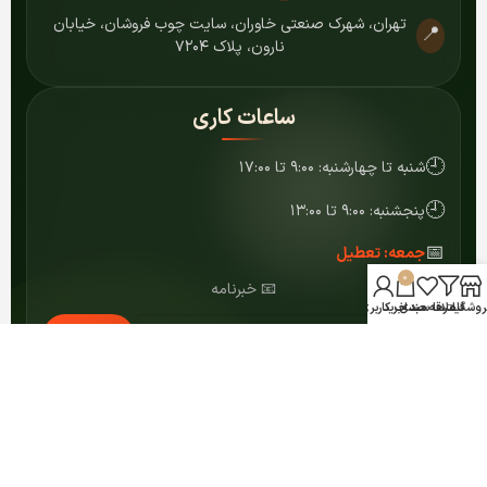
تهران، شهرک صنعتی خاوران، سایت چوب فروشان، خیابان
📍
نارون، پلاک ۷۲۰۴
ساعات کاری
🕘
شنبه تا چهارشنبه: ۹:۰۰ تا ۱۷:۰۰
🕘
پنجشنبه: ۹:۰۰ تا ۱۳:۰۰
📅
جمعه: تعطیل
0
📧 خبرنامه
روشگاه
فیلترها
علاقه مندی
سبد خرید
حساب کاربری من
عضویت
© ۱۴۰۴ کلیه حقوق برای مرکز MDF شمشاد محفوظ است.