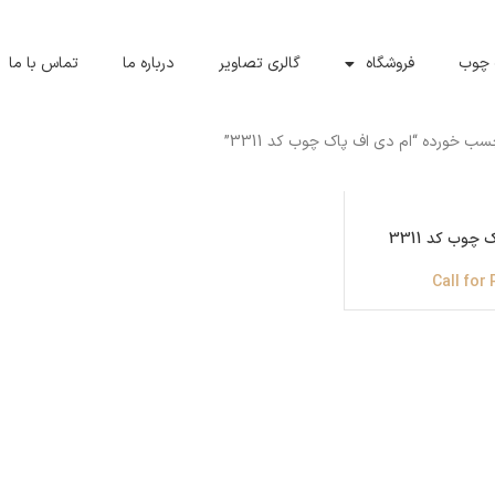
 چوب
فروشگاه
گالری تصاویر
درباره ما
تماس با ما
 خورده “ام دی اف پاک چوب کد 3311”
چوب کد 3311
Call for 