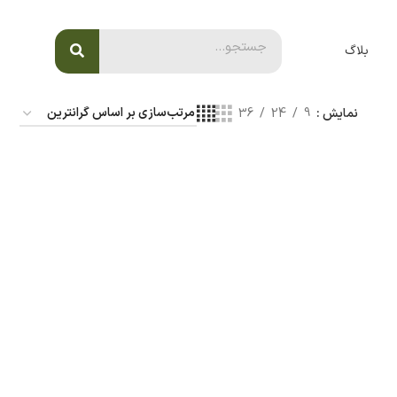
بلاگ
نمایش
9
24
36